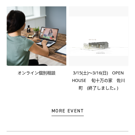
CONCEPT
MORIMOTOの家づくり
WORKS
VOICE
オンライン個別相談
3/15(土)～3/16(日) OPEN
HOUSE 旬十万の家 佐川
EVENT
町 (終了しました。)
BLOG
MORE EVENT
COMPANY
STAFF