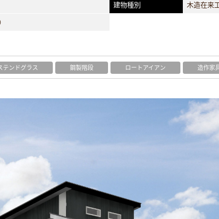
建物種別
木造在来工
）
ステンドグラス
鋼製階段
ロートアイアン
造作家